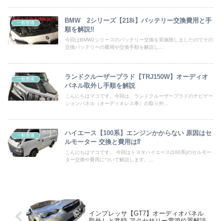
BMW 2シリーズ【218i】バッテリー交換費用と手
一般整備
順を解説‼
今回はBMW2シリーズのバッテリー交換を実施致しましたのでその
交換バッテリーの費用や交換手順を解説し...
ランドクルーザープラド【TRJ150W】オーディオ
一般整備
パネル取外し手順を解説
こんにちはマコです。今回は、ランドクルーザープラドのナビゲー
ションパネル（オーディオレス車）の取り外...
ハイエース【100系】エンジンかからない 原因はセ
一般整備
ルモーター 交換と費用は⁉
こんにちはマコです。 今回はトヨタハイエース(100系)のセルモー
ター交換や費用について解説します。...
インプレッサ【GT7】オーディオパネル
取外しと常時,アクセサリー電源位置解説