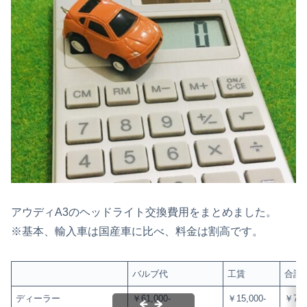
アウディA3のヘッドライト交換費用をまとめました。
※基本、輸入車は国産車に比べ、料金は割高です。
バルブ代
工賃
合計
ディーラー
￥61,000-
￥15,000-
￥76,