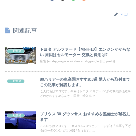
マコ
関連記事
トヨタ アルファード【MNH-10】エンジンかからな
一般整備
い 原因はセルモーター 交換と費用は⁉
広告 (adsbygoogle = window.adsbygoogle || []).push({...
80ハリアーの車高調おすすめ3選 購入から取付まで
一般整備
この記事が解説します。
こんにちはマコです。今回はトヨタ ハリアー 80系の車高調は結局
どれがおすすめなのか。国産、輸入車で...
プリウス 30 ダウンサス おすすめを整備士が解説し
一般整備
ます
こんにちはマコです。 カスタムの1つとして、まずは「車高を下げ
る(ローダウン)」が1つ挙げられます。...