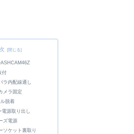
次
ASHCAM46Z
取付
バラ内配線通し
カメラ固定
ネル脱着
ー電源取り出し
ーズ電源
ーソケット裏取り