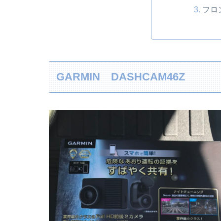
フロ
GARMIN DASHCAM46Z