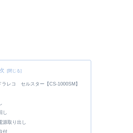
次
レコ セルスター【CS-1000SM】
し
回し
電源取り出し
取付