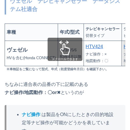
ヴェゼル テレビキャンセラー データシス
テム社適合
テレビキャンセラー
テ
車種
年式/型式
切替タイプ
ビ
HTV424
HT
ヴェゼル
RV3/4/5/6
ナビ操作：×
ナ
R3年4月以降
HVを含む(Honda CONNECT)
スクロールできます
地図動作：〇
地
※車検証をご覧になって型式、年式（初度登録年月日）を確認下さい。
ちなみに適合表の品番の下に記載のある
ナビ操作/地図動作：〇or
✖というのが
ナビ操作
は製品をONにしたときの目的地設
定等ナビ操作が可能かどうかを表していま