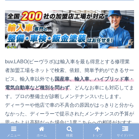
buv.LABO(ビーヴラボ)は輸入車を最も得意とする修理業
者加盟工場をネットで検索、依頼、簡単予約ができるサー
ビス。輸入車以外でも
国産車、輸入車、ハイブリッド車・
電気自動車など種別を問わず
、どんなお車にも対応してま
す。プロの整備士が診断しメンテナンスいたします。
ディーラーや他店で車の不具合の原因がはっきりと分から
なかった、ディーラーで提示されたメンテナンスの予算が
思ったより高額だった場合に1度こちらへの相談がおすす
めです。
メニュー
ホーム
検索
トップ
サイドバー