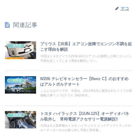
マコ
関連記事
プリウス【30系】エアコン故障でエンジン不調を起
一般整備
こす理由を解説
今回はトヨタプリウスZVW-30のエアコンが故障した時にエンジン
不調を起こってしまう理由を解説してい...
W206 テレビキャンセラー【Benz C】のおすすめ
一般整備
はアルトポルテオート
こんにちはマコです。今回は、2021年8月に発売されたドイツの高
級輸入車ベンツCクラス【W206/S...
トヨタ ハイラックス【GUN-125】オーディオパネ
一般整備
ル取外し 常時電源アクセサリー電源解説‼
今回は大人気車種のトヨタ ハイラックス ピックアップトラックの
オーディオパネルの取り外し手順と常時電...