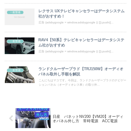
レクサス UXテレビキャンセラーはデータシステム
一般整備
社がおすすめ！
広告 (adsbygoogle = window.adsbygoogle || []).push({...
RAV4【50系】テレビキャンセラーはデータシステ
一般整備
ム社がおすすめ
広告 (adsbygoogle = window.adsbygoogle || []).push({...
ランドクルーザープラド【TRJ150W】オーディオ
一般整備
パネル取外し手順を解説
こんにちはマコです。今回は、ランドクルーザープラドのナビゲー
ションパネル（オーディオレス車）の取り外...
日産 バネットNV200【VM20】オーディ
オパネル外し方 常時電源 ACC電源