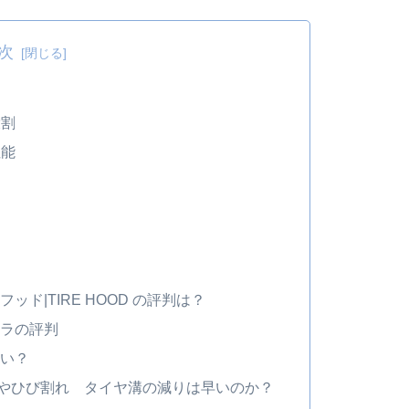
次
役割
性能
ッド|TIRE HOOD の評判は？
カラの評判
さい？
命やひび割れ タイヤ溝の減りは早いのか？