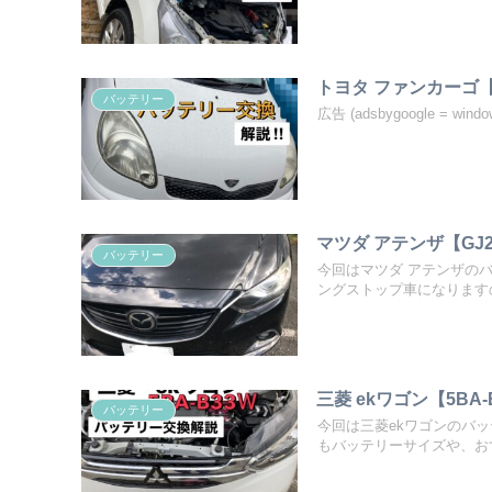
トヨタ ファンカーゴ
バッテリー
広告 (adsbygoogle = window
マツダ アテンザ【G
バッテリー
今回はマツダ アテンザの
ングストップ車になりますの
三菱 ekワゴン【5B
バッテリー
今回は三菱ekワゴンのバ
もバッテリーサイズや、おす