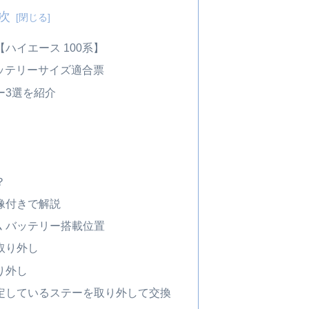
次
ハイエース 100系】
バッテリーサイズ適合票
ー3選を紹介
？
像付きで解説
ーム バッテリー搭載位置
子取り外し
取り外し
ー固定しているステーを取り外して交換