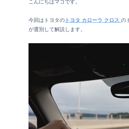
こんにちはマコです。
今回はトヨタの
トヨタ カローラ クロス
の
が選別して解説します。