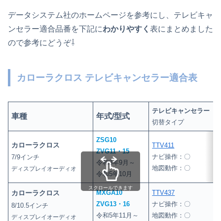
データシステム社のホームページを参考にし、テレビキャ
ンセラー適合品番を下記に
わかりやすく
表にまとめました
ので参考にどうぞ⇩
カローラクロス テレビキャンセラー適合表
テレビキャンセラー
車種
年式/型式
切替タイプ
ZSG10
カローラクロス
TTV411
T
ZVG11・15
ナビ操作：〇
7/9インチ
令和3年9月～
地図動作：〇
ディスプレイオーディオ
令和5年10月
スクロールできます
カローラクロス
MXGA10
TTV437
T
ZVG13・16
ナビ操作：〇
8/10.5インチ
令和5年11月～
地図動作：〇
ディスプレイオーディオ