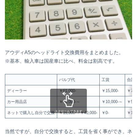
アウディA5のヘッドライト交換費用をまとめました。
※基本、輸入車は国産車に比べ、料金は割高です。
バルブ代
工賃
合計
ディーラー
￥61,000-
￥15,000-
￥76,
カー用品店
￥45,000-～
￥10,000-～
￥55,
スクロールできます
ネットで購入し自分で交換
￥15,000-～￥40,000-
￥0-
￥15,
当然ですが、自分で交換すると、工賃を省く事ができ、ネ