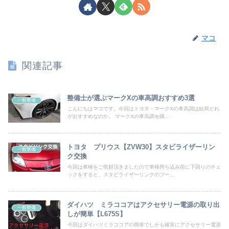
マコ
関連記事
整備士が選ぶマークXの車高調おすすめ3選
一般整備
こんにちはマコです。今回はトヨタ・マークXの車高調は結局どれ
がおすすめなのか。 マークXの車高調を購...
トヨタ プリウス【ZVW30】スタビライザーリン
一般整備
ク交換
今回は車検をご依頼頂きましたので車検持ち込み前に下回りのチェ
ックをすると、スタビライザーリンクのブー...
ダイハツ ミラココアはアクセサリー電源の取り出
一般整備
しが簡単【L675S】
今回はダイハツミラココアの簡単でしかも確実にアクセサリー電源