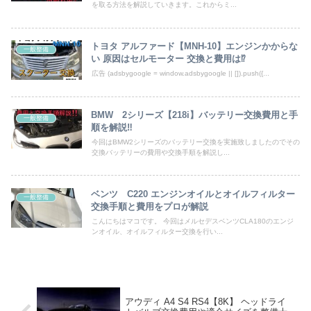
を取る方法を解説していきます。これからミ...
トヨタ アルファード【MNH-10】エンジンかからな
一般整備
い 原因はセルモーター 交換と費用は⁉
広告 (adsbygoogle = window.adsbygoogle || []).push({...
BMW 2シリーズ【218i】バッテリー交換費用と手
一般整備
順を解説‼
今回はBMW2シリーズのバッテリー交換を実施致しましたのでその
交換バッテリーの費用や交換手順を解説し...
ベンツ C220 エンジンオイルとオイルフィルター
一般整備
交換手順と費用をプロが解説
こんにちはマコです。 今回はメルセデスベンツCLA180のエンジ
ンオイル、オイルフィルター交換を行い...
アウディ A4 S4 RS4【8K】 ヘッドライ