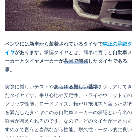
ベンツには新車から装着されているタイヤで
純正の承認タ
イヤ
があります。
承認タイヤとは、簡単に言うと
自動車メ
ーカーとタイヤメーカーが
共同で開発
したタイヤである
事。
実際に厳しいテストや
あらゆる厳しい基準
をクリアしてき
たタイヤです。乗り心地や安定性、ドライやウェットでの
グリップ性能、ロードノイズ、転がり抵抗等と言った基準
を満たしたタイヤにのみ自動車メーカーの承認という名の
称号が与えられるのです。なので、どのタイヤが一番おす
すめかで言うと当然ながら性能、耐久性トータル的に良い