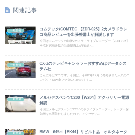
関連記事
コムテック/COMTEC 【ZDR-025】2カメラドラレ
一般整備
コ商品レビューを出張整備士が解説します
今回はコムテックの前後2カメラドライブレコーダー【ZDR-025】
を取付実績多数の出張整備士が商品レ...
CX-3のテレビキャンセラーおすすめはデータシス
一般整備
テム社
こんにちはマコです。今回は、令和2年12月に発売された人気のコ
ンパクトSUV車マツダCX-3のおすす...
メルセデスベンツC200【W204】アクセサリー電源
一般整備
解説
今回はメルセデスベンツC200のドライブレコーダー、レーダー探
知機を出張取付しましたので、アクセサリ...
BMW 645ci【EK44】リビルト品 オルタネータ
一般整備