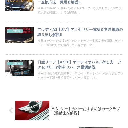
ー交換方法 費用も解説‼
今回はBMW645ci (EK44)のオルタネーターを交換しましたので交
換手順と費用についても解説し...
アウディA3【８V】アクセサリー電源＆常時電源の
一般整備
取り出し解説‼
今回はアウディA3【８V】のアクセサリー電源＆常時電源、ボディ
ーアースの取り方も解説していきます。ア...
日産リーフ【AZE0】オーディオパネル外し方 ア
一般整備
クセサリー/常時/リバース電源解説
今回は日産の電気自動車リーフのオーディオパネルの外し方とアク
セサリー電源・常時電源・リバース電源（バ...
MINI シートカバーおすすめはカークラブ
【整備士が解説】