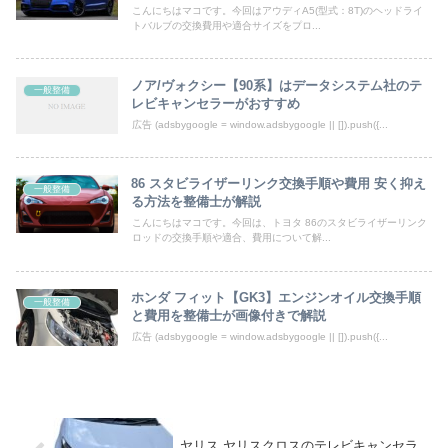
こんにちはマコです。今回はアウディA5(型式：8T)のヘッドライ
トバルブの交換費用や適合サイズをプロ...
ノア/ヴォクシー【90系】はデータシステム社のテ
一般整備
レビキャンセラーがおすすめ
広告 (adsbygoogle = window.adsbygoogle || []).push({...
86 スタビライザーリンク交換手順や費用 安く抑え
一般整備
る方法を整備士が解説
こんにちはマコです。今回は、トヨタ 86のスタビライザーリンク
ロッドの交換手順や適合、費用について解...
ホンダ フィット【GK3】エンジンオイル交換手順
一般整備
と費用を整備士が画像付きで解説
広告 (adsbygoogle = window.adsbygoogle || []).push({...
ヤリス,ヤリスクロスのテレビキャンセラ