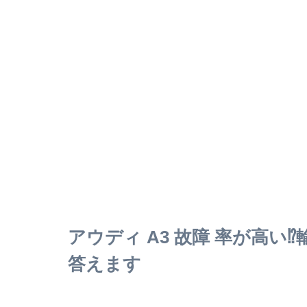
アウディ A3 故障 率が高
答えます