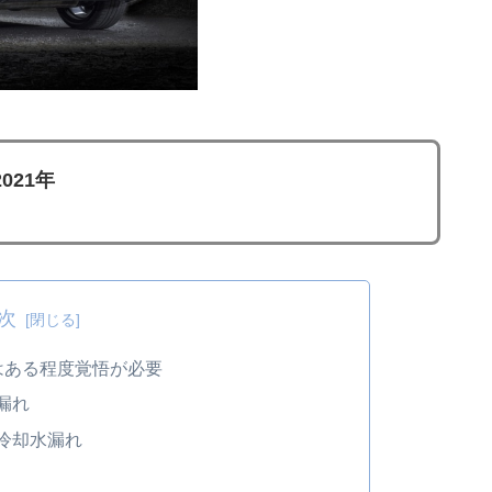
021年
次
のはある程度覚悟が必要
漏れ
冷却水漏れ