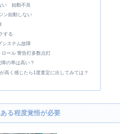
らない 始動不良
ジン始動しない
障
クする
ップシステム故障
ントロール 警告灯多数点灯
故障の率は高い？
率が高く感じたら1度査定に出してみては？
はある程度覚悟が必要