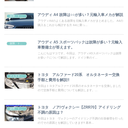
アウディ A4 故障は○○が多い？元輸入車メカが解説
故障、トラブル
アウディA4のよくある故障を元輸入車メカがまとめました。 A4の
購入をこれから検討する方 A4に乗っ...
アウディ A5 スポーツバックは故障が多い？元輸入
故障、トラブル
車整備士が答えます。
こんにちはマコです。今回は、アウディA5スポーツバックは故障
が多い？について解説します。ドイツ車のイ...
トヨタ アルファード20系 オルタネーター交換
オルタネーター交換
手順と費用を解説‼
今回はトヨタアルファード20系のオルタネーターを交換しました
ので交換手順と費用についても解説します。...
トヨタ ノア/ヴォクシー【ZRR70】アイドリング
故障、トラブル
不調の原因は？
今回はトヨタ ヴォクシーのアイドリング不調の出張修理を行った
のでその原因とを解説していきます‼ 基本...