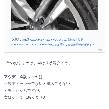
引用元：
第3回 Yokohama + Audi = AO : ともに高めあう性能 –
8speednet VW、Audi、Porscheがもっと楽しくなる自動車情報サイト
1番のおすすめは、やはり承認タイヤ。
アウディ承認タイヤは、
正規ディーラーでないと購入できない
と思われがちですが、
実はそうではありません。