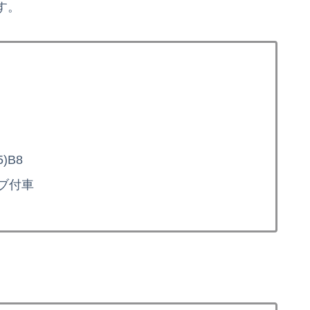
す。
)B8
ブ付車