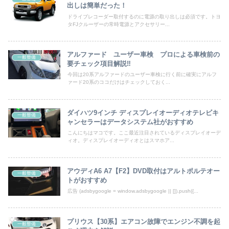
出しは簡単だった！
ドライブレコーダー取付するのに電源の取り出しは必須です。トヨ
タFJクルーザーの常時電源とアクセサリー...
アルファード ユーザー車検 プロによる車検前の
一般整備
要チェック項目解説‼
今回は20系アルファードのユーザー車検に行く前に確実にアルフ
ァード20系のココだけはチェックしておく...
ダイハツ9インチ ディスプレイオーディオテレビキ
一般整備
ャンセラーはデータシステム社がおすすめ
こんにちはマコです。ここ最近注目されているディスプレイオーデ
ィオ。ディスプレイオーディオとはスマホア...
アウディA6 A7【F2】DVD取付はアルトポルテオー
一般整備
トがおすすめ
広告 (adsbygoogle = window.adsbygoogle || []).push({...
プリウス【30系】エアコン故障でエンジン不調を起
一般整備