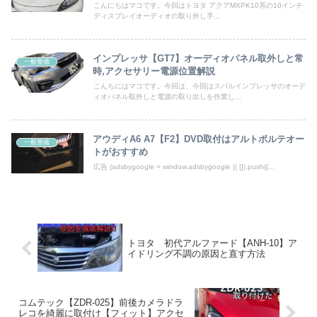
こんにちはマコです。今回はトヨタ アクアMXPK10系の10インチ
ディスプレイオーディオの取り外し手...
インプレッサ【GT7】オーディオパネル取外しと常
一般整備
時,アクセサリー電源位置解説
こんちにはマコです。今回は、今回はスバルインプレッサのオーデ
ィオパネル取外しと電源の取り出しを作業し...
アウディA6 A7【F2】DVD取付はアルトポルテオー
一般整備
トがおすすめ
広告 (adsbygoogle = window.adsbygoogle || []).push({...
トヨタ 初代アルファード【ANH-10】ア
イドリング不調の原因と直す方法
コムテック【ZDR-025】前後カメラドラ
レコを綺麗に取付け【フィット】アクセ