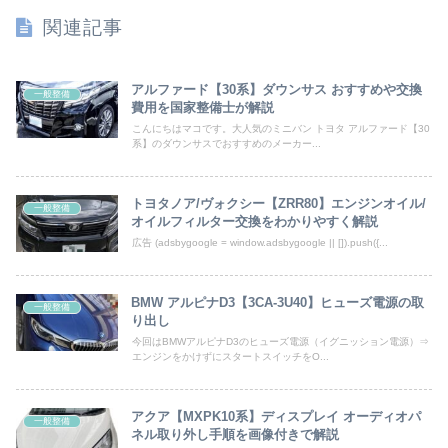
関連記事
アルファード【30系】ダウンサス おすすめや交換
一般整備
費用を国家整備士が解説
こんにちはマコです。大人気のミニバン トヨタ アルファード【30
系】のダウンサスでおすすめのメーカー...
トヨタノア/ヴォクシー【ZRR80】エンジンオイル/
一般整備
オイルフィルター交換をわかりやすく解説
広告 (adsbygoogle = window.adsbygoogle || []).push({...
BMW アルピナD3【3CA-3U40】ヒューズ電源の取
一般整備
り出し
今回はBMWアルピナD3のヒューズ電源（イグニッション電源）⇒
エンジンをかけずにスタートスイッチをO...
アクア【MXPK10系】ディスプレイ オーディオパ
一般整備
ネル取り外し手順を画像付きで解説