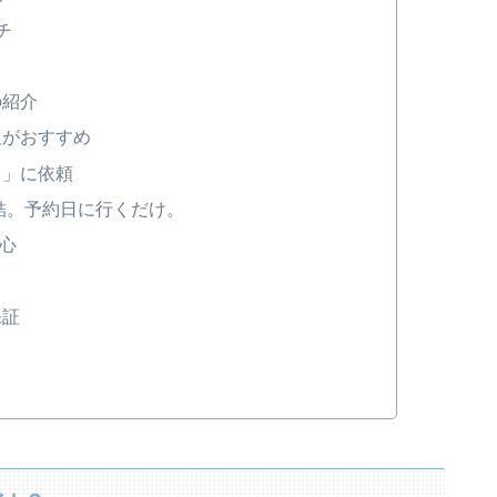
チ
の紹介
販がおすすめ
ド」に依頼
結。予約日に行くだけ。
心
保証