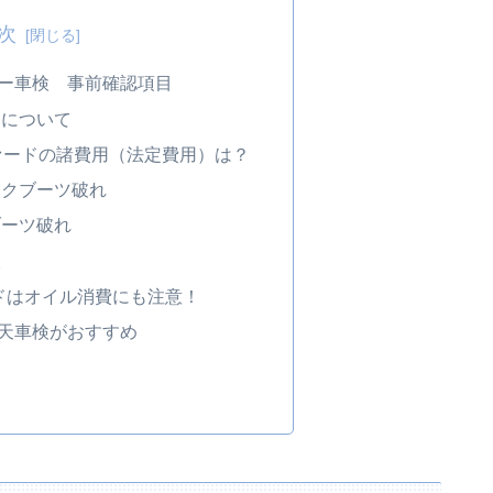
次
ー車検 事前確認項目
）について
ァードの諸費用（法定費用）は？
ンクブーツ破れ
ブーツ破れ
検
ードはオイル消費にも注意！
天車検がおすすめ