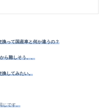
交換って国産車と何か違うの？
から難しそう、、
交換してみたい。
同じです。