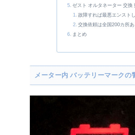
ゼスト オルタネーター 交換
故障すれば最悪エンストし
交換依頼は全国200カ所ある
まとめ
メーター内 バッテリーマークの