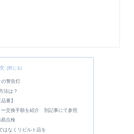
次
クの警告灯
 方法は？
正品番】
ター交換手順を紹介 別記事にて参照
簡易点検
)ではなくリビルト品を